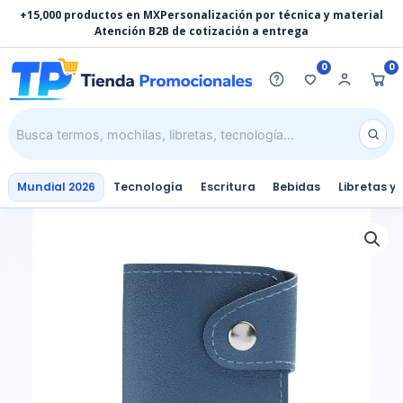
Ir
+15,000 productos en MX
Personalización por técnica y material
al
Atención B2B de cotización a entrega
contenido
0
0
Mundial 2026
Tecnología
Escritura
Bebidas
Libretas y