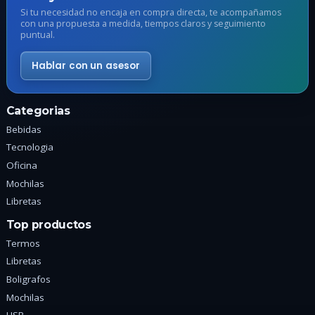
elegir
e
Si tu necesidad no encaja en compra directa, te acompañamos
en
con una propuesta a medida, tiempos claros y seguimiento
l
puntual.
la
p
página
d
Hablar con un asesor
de
p
producto
Categorias
Bebidas
Tecnologia
Oficina
Mochilas
Libretas
Top productos
Termos
Libretas
Boligrafos
Mochilas