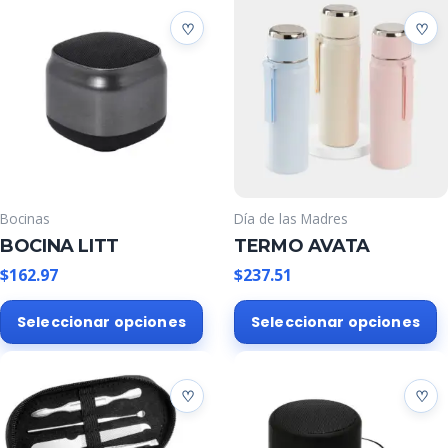
Bocinas
Día de las Madres
BOCINA LITT
TERMO AVATA
$
162.97
$
237.51
Este
E
Seleccionar opciones
Seleccionar opciones
producto
p
tiene
t
múltiples
m
variantes.
v
Las
L