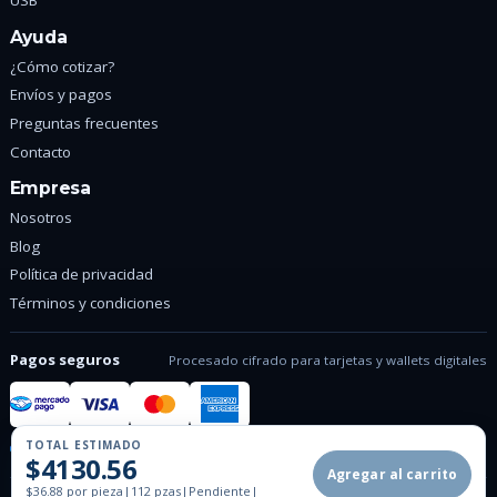
USB
Ayuda
¿Cómo cotizar?
Envíos y pagos
Preguntas frecuentes
Contacto
Empresa
Nosotros
Blog
Política de privacidad
Términos y condiciones
Pagos seguros
Procesado cifrado para tarjetas y wallets digitales
TOTAL ESTIMADO
Conexion SSL cifrada
Pagos verificados
$4130.56
Agregar al carrito
$36.88 por pieza
|
112 pzas
|
Pendiente
|