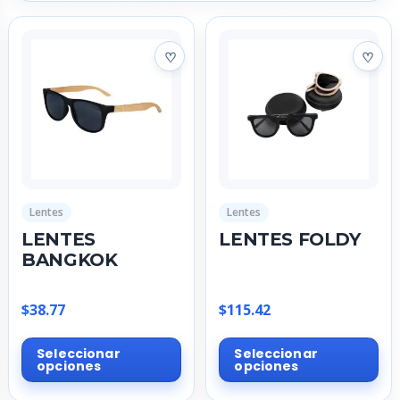
Lentes
Lentes
LENTES
LENTES FOLDY
BANGKOK
$
38.77
$
115.42
Este
Est
Seleccionar
Seleccionar
producto
pr
opciones
opciones
tiene
tie