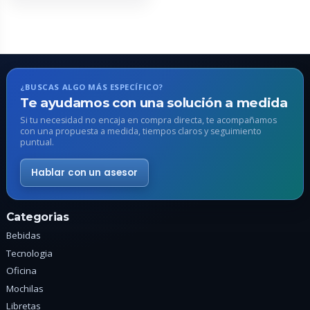
múltiples
variantes.
Las
opciones
se
pueden
¿BUSCAS ALGO MÁS ESPECÍFICO?
elegir
Te ayudamos con una solución a medida
en
Si tu necesidad no encaja en compra directa, te acompañamos
con una propuesta a medida, tiempos claros y seguimiento
la
puntual.
página
de
Hablar con un asesor
producto
Categorias
Bebidas
Tecnologia
Oficina
Mochilas
Libretas