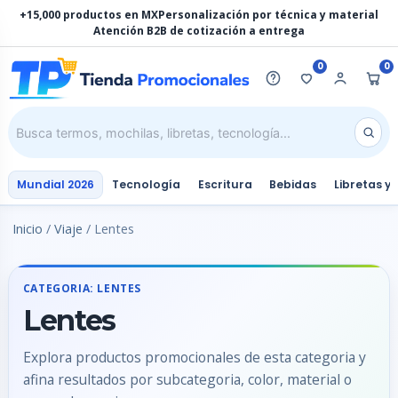
Ir
+15,000 productos en MX
Personalización por técnica y material
al
Atención B2B de cotización a entrega
contenido
0
0
Mundial 2026
Tecnología
Escritura
Bebidas
Libretas y
Inicio
/
Viaje
/ Lentes
CATEGORIA: LENTES
Lentes
Explora productos promocionales de esta categoria y
afina resultados por subcategoria, color, material o