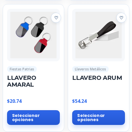
múltiples
múl
variantes.
var
Las
La
opciones
op
se
se
pueden
pu
elegir
ele
en
en
la
la
página
pá
Fiestas Patrias
Llaveros Metálicos
de
de
LLAVERO
LLAVERO ARUM
producto
pr
AMARAL
$
20.74
$
54.24
Este
Est
Seleccionar
Seleccionar
producto
pr
opciones
opciones
tiene
tie