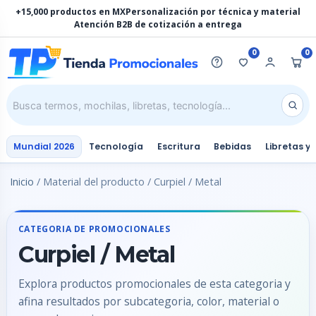
Ir
+15,000 productos en MX
Personalización por técnica y material
al
Atención B2B de cotización a entrega
contenido
0
0
Mundial 2026
Tecnología
Escritura
Bebidas
Libretas y
Inicio
/ Material del producto / Curpiel / Metal
CATEGORIA DE PROMOCIONALES
Curpiel / Metal
Explora productos promocionales de esta categoria y
afina resultados por subcategoria, color, material o