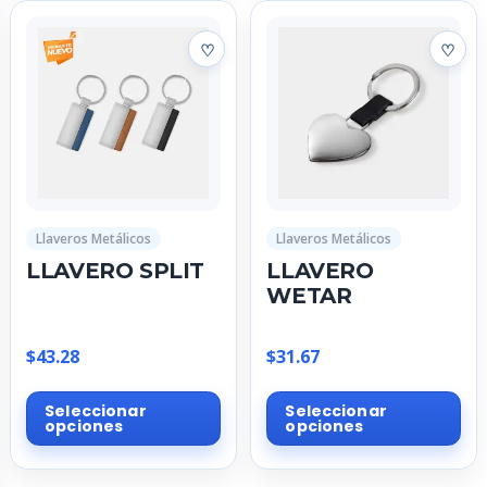
variantes.
var
Las
La
opciones
op
se
se
pueden
pu
elegir
ele
en
en
la
la
página
pá
Llaveros Metálicos
Llaveros Metálicos
de
de
LLAVERO SPLIT
LLAVERO
producto
pr
WETAR
$
43.28
$
31.67
Este
Est
Seleccionar
Seleccionar
producto
pr
opciones
opciones
tiene
tie
múltiples
múl