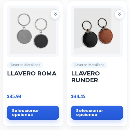
variantes.
var
Las
La
opciones
op
se
se
pueden
pu
elegir
ele
en
en
la
la
página
pá
Llaveros Metálicos
Llaveros Metálicos
de
de
LLAVERO ROMA
LLAVERO
producto
pr
RUNDER
$
35.93
$
34.45
Este
Est
Seleccionar
Seleccionar
producto
pr
opciones
opciones
tiene
tie
múltiples
múl