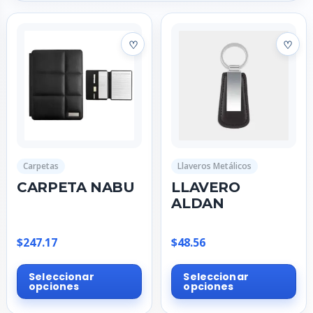
Carpetas
Llaveros Metálicos
CARPETA NABU
LLAVERO
ALDAN
$
247.17
$
48.56
Este
Est
Seleccionar
Seleccionar
producto
pr
opciones
opciones
tiene
tie