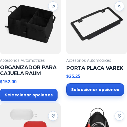
Accesorios Automotrices
Accesorios Automotrices
ORGANIZADOR PARA
PORTA PLACA VAREK
CAJUELA RAUM
$
25.25
$
152.00
E
Este
Seleccionar opciones
p
Seleccionar opciones
producto
t
tiene
m
múltiples
v
variantes.
L
Las
o