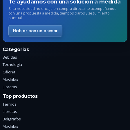
Te ayudamos con una solución a medida
elegir
e
Si tu necesidad no encaja en compra directa, te acompañamos
en
e
con una propuesta a medida, tiempos claros y seguimiento
puntual.
la
l
página
p
Hablar con un asesor
de
d
producto
p
Categorias
Bebidas
Tecnologia
Oficina
Mochilas
Libretas
Top productos
Termos
Libretas
Boligrafos
Mochilas