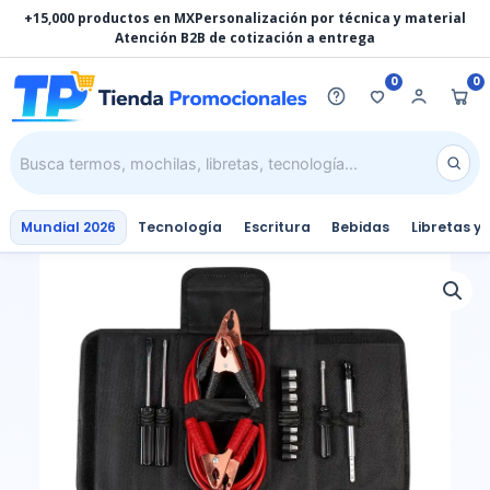
Ir
+15,000 productos en MX
Personalización por técnica y material
al
Atención B2B de cotización a entrega
contenido
0
0
Mundial 2026
Tecnología
Escritura
Bebidas
Libretas y