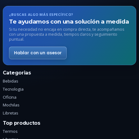
opciones
o
se
s
¿BUSCAS ALGO MÁS ESPECÍFICO?
pueden
p
Te ayudamos con una solución a medida
elegir
e
Si tu necesidad no encaja en compra directa, te acompañamos
en
e
con una propuesta a medida, tiempos claros y seguimiento
puntual.
la
l
página
p
Hablar con un asesor
de
d
producto
p
Categorias
Bebidas
Tecnologia
Oficina
Mochilas
Libretas
Top productos
Termos