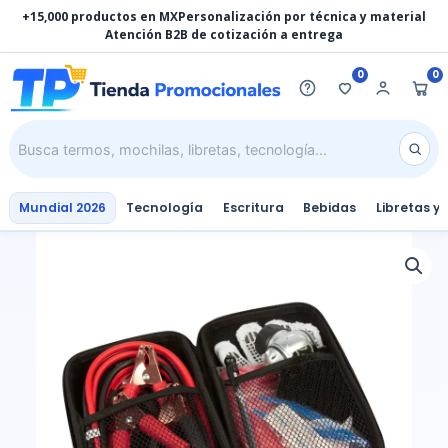
Ir
+15,000 productos en MX
Personalización por técnica y material
al
Atención B2B de cotización a entrega
contenido
0
0
Mundial 2026
Tecnología
Escritura
Bebidas
Libretas y