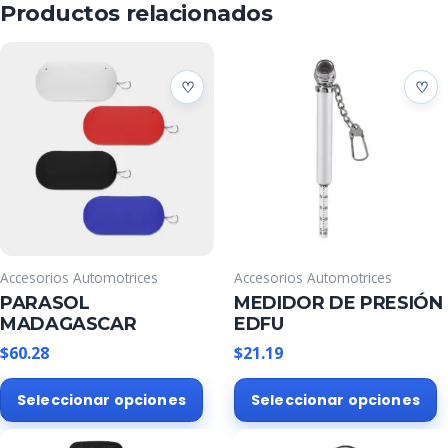
Productos relacionados
Accesorios Automotrices
Accesorios Automotrices
PARASOL
MEDIDOR DE PRESIÓN
MADAGASCAR
EDFU
$
60.28
$
21.19
Este
E
Seleccionar opciones
Seleccionar opciones
producto
p
tiene
t