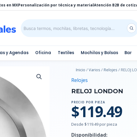
tos en MX
Personalización por técnica y material
Atención B2B de cotiz
tas y Agendas
Oficina
Textiles
Mochilas y Bolsas
Bar
Inicio
/
Varios
/
Relojes
/ RELOJ 
Relojes
RELOJ LONDON
PRECIO POR PIEZA
$119.49
Desde $119.49 por pieza
Disponibilidad: