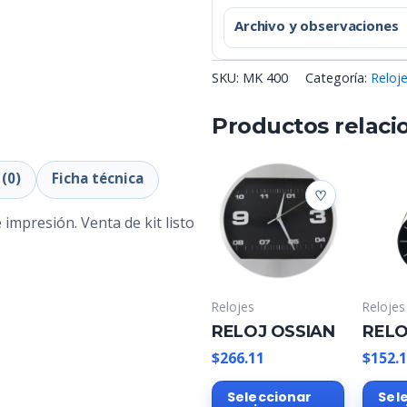
Archivo y observaciones
SKU:
MK 400
Categoría:
Reloj
Productos relaci
(0)
Ficha técnica
e impresión. Venta de kit listo
Relojes
Relojes
RELOJ OSSIAN
RELO
$
266.11
$
152.
Este
Seleccionar
Sel
producto