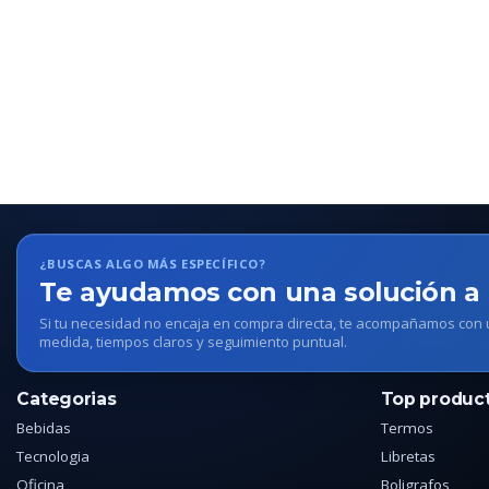
¿BUSCAS ALGO MÁS ESPECÍFICO?
Te ayudamos con una solución a
Si tu necesidad no encaja en compra directa, te acompañamos con
medida, tiempos claros y seguimiento puntual.
Categorias
Top produc
Bebidas
Termos
Tecnologia
Libretas
Oficina
Boligrafos