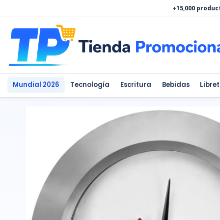
Ir
+15,000 produc
al
contenido
Mundial 2026
Tecnología
Escritura
Bebidas
Libre
RELOJ
LONDON
cantidad