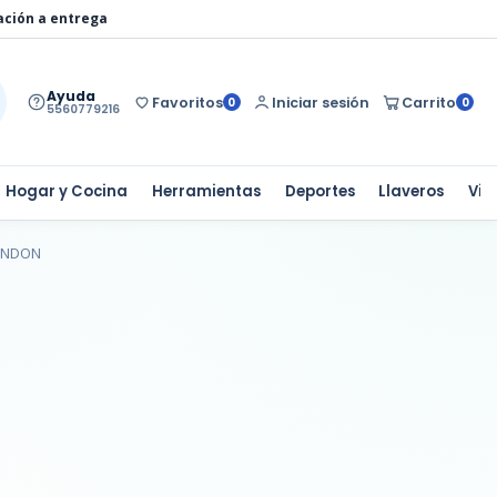
ación a entrega
Ayuda
Favoritos
Iniciar sesión
Carrito
0
0
5560779216
Hogar y Cocina
Herramientas
Deportes
Llaveros
Via
LONDON