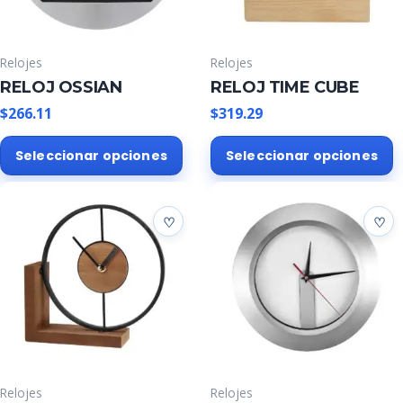
Relojes
Relojes
RELOJ OSSIAN
RELOJ TIME CUBE
$
266.11
$
319.29
Este
E
Seleccionar opciones
Seleccionar opciones
producto
p
tiene
t
múltiples
m
variantes.
v
Las
L
opciones
o
se
s
pueden
p
elegir
e
en
e
la
l
Relojes
Relojes
página
p