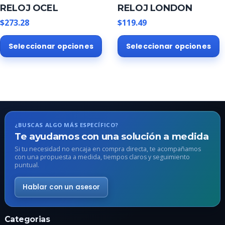
RELOJ OCEL
RELOJ LONDON
de
d
producto
p
$
273.28
$
119.49
Este
E
Seleccionar opciones
Seleccionar opciones
producto
p
tiene
t
múltiples
m
variantes.
v
Las
L
opciones
o
se
s
¿BUSCAS ALGO MÁS ESPECÍFICO?
pueden
p
Te ayudamos con una solución a medida
elegir
e
Si tu necesidad no encaja en compra directa, te acompañamos
en
e
con una propuesta a medida, tiempos claros y seguimiento
puntual.
la
l
página
p
Hablar con un asesor
de
d
producto
p
Categorias