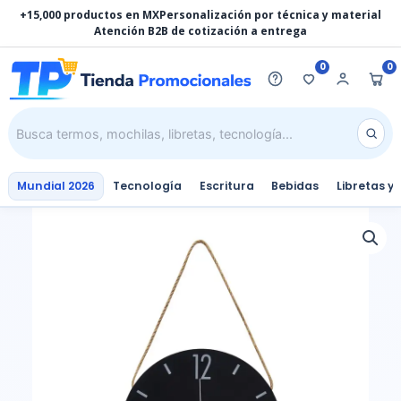
Ir
+15,000 productos en MX
Personalización por técnica y material
al
Atención B2B de cotización a entrega
contenido
0
0
Mundial 2026
Tecnología
Escritura
Bebidas
Libretas y