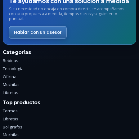
Te ayudamos con una solución a medida
elegir
e
Si tu necesidad no encaja en compra directa, te acompañamos
en
e
con una propuesta a medida, tiempos claros y seguimiento
puntual.
la
l
página
p
Hablar con un asesor
de
d
producto
p
Categorias
Bebidas
Tecnologia
Oficina
Mochilas
Libretas
Top productos
Termos
Libretas
Boligrafos
Mochilas