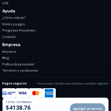
USB
Ayuda
¿Cómo cotizar?
Envíos y pagos
Preguntas frecuentes
Contacto
Empresa
Nosotros
Blog
Política de privacidad
Términos y condiciones
Pagos seguros
Procesado cifrado para tarjetas y wallets digitales
TOTAL ESTIMADO
Conexion SSL cifrada
Pagos verificados
$4138.76
Agregar al carrito