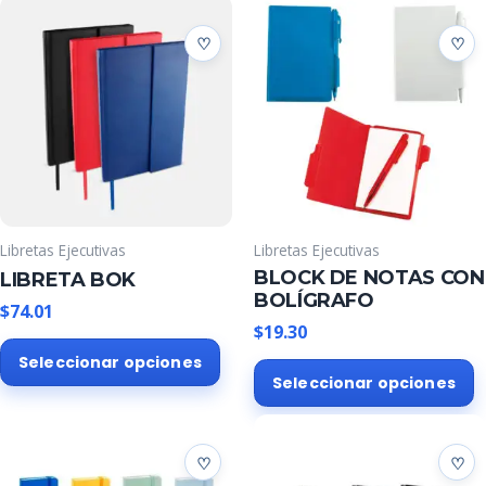
Libretas Ejecutivas
Libretas Ejecutivas
BLOCK DE NOTAS CON
LIBRETA BOK
BOLÍGRAFO
$
74.01
$
19.30
Este
Seleccionar opciones
E
producto
Seleccionar opciones
p
tiene
t
múltiples
m
variantes.
v
Las