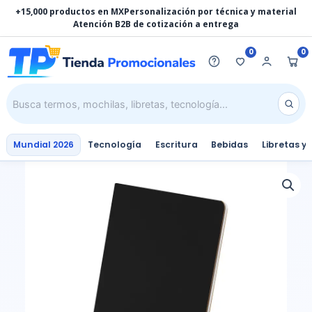
Ir
+15,000 productos en MX
Personalización por técnica y material
al
Atención B2B de cotización a entrega
contenido
0
0
Mundial 2026
Tecnología
Escritura
Bebidas
Libretas y