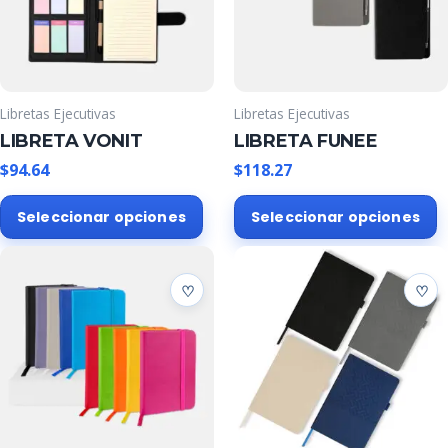
Libretas Ejecutivas
Libretas Ejecutivas
LIBRETA VONIT
LIBRETA FUNEE
$
94.64
$
118.27
Este
E
Seleccionar opciones
Seleccionar opciones
producto
p
tiene
t
múltiples
m
variantes.
v
Las
L
opciones
o
se
s
pueden
p
elegir
e
en
e