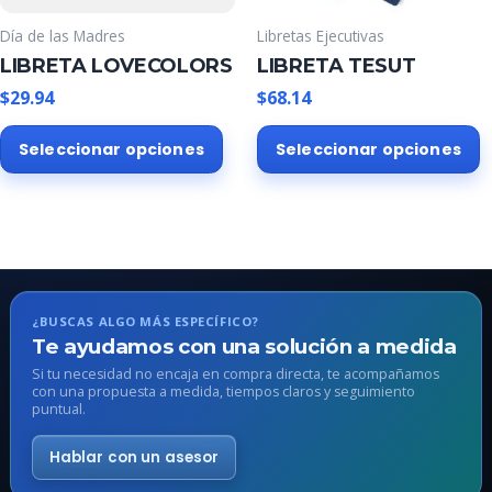
la
l
Día de las Madres
Libretas Ejecutivas
página
p
LIBRETA LOVECOLORS
LIBRETA TESUT
de
d
producto
p
$
29.94
$
68.14
Este
E
Seleccionar opciones
Seleccionar opciones
producto
p
tiene
t
múltiples
m
variantes.
v
Las
L
opciones
o
se
s
¿BUSCAS ALGO MÁS ESPECÍFICO?
pueden
p
Te ayudamos con una solución a medida
elegir
e
Si tu necesidad no encaja en compra directa, te acompañamos
en
e
con una propuesta a medida, tiempos claros y seguimiento
puntual.
la
l
página
p
Hablar con un asesor
de
d