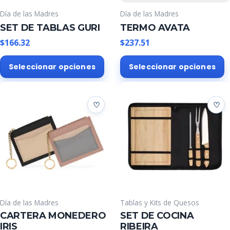
Día de las Madres
Día de las Madres
SET DE TABLAS GURI
TERMO AVATA
$
166.32
$
237.51
Este
E
Seleccionar opciones
Seleccionar opciones
producto
p
tiene
t
múltiples
m
variantes.
v
Las
L
opciones
o
se
s
pueden
p
elegir
e
en
e
la
l
Día de las Madres
Tablas y Kits de Quesos
página
p
CARTERA MONEDERO
SET DE COCINA
de
d
IRIS
RIBEIRA
producto
p