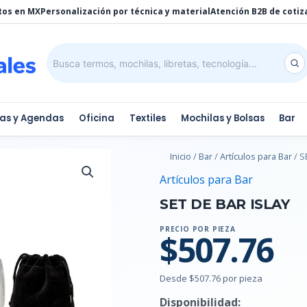
tos en MX
Personalización por técnica y material
Atención B2B de cotiz
tas y Agendas
Oficina
Textiles
Mochilas y Bolsas
Bar
Inicio
/
Bar
/
Artículos para Bar
/ S
Artículos para Bar
SET DE BAR ISLAY
PRECIO POR PIEZA
$507.76
Desde $507.76 por pieza
Disponibilidad: