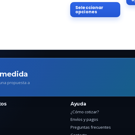
Este
Seleccionar
produ
opciones
tiene
múltip
varian
Las
opcio
se
puede
elegir
 medida
en
la
 una propuesta a
págin
de
tos
Ayuda
produ
¿Cómo cotizar?
Envíos y pagos
Preguntas frecuentes
Contacto