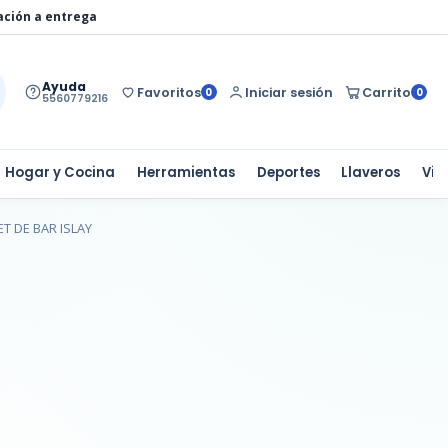
ación a entrega
Ayuda
Favoritos
Iniciar sesión
Carrito
0
0
5560779216
Hogar y Cocina
Herramientas
Deportes
Llaveros
Via
ET DE BAR ISLAY