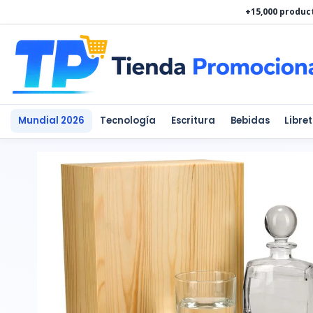
Ir
+15,000 produc
al
contenido
Mundial 2026
Tecnología
Escritura
Bebidas
Libre
SET
DE
BAR
ISLAY
cantidad