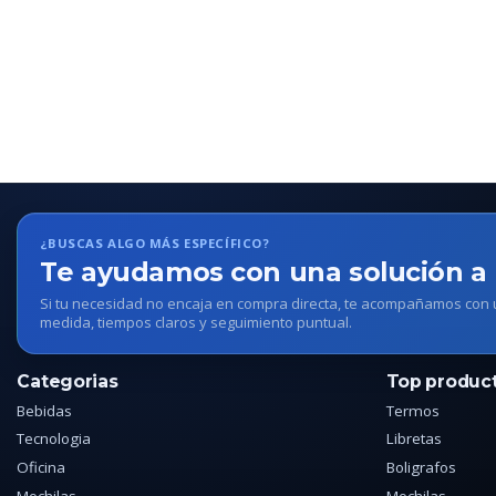
¿BUSCAS ALGO MÁS ESPECÍFICO?
Te ayudamos con una solución a
Si tu necesidad no encaja en compra directa, te acompañamos con
medida, tiempos claros y seguimiento puntual.
Categorias
Top produc
Bebidas
Termos
Tecnologia
Libretas
Oficina
Boligrafos
Mochilas
Mochilas