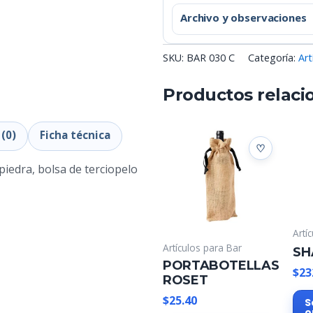
Archivo y observaciones
SKU:
BAR 030 C
Categoría:
Art
Productos relaci
(0)
Ficha técnica
 piedra, bolsa de terciopelo
Artí
Artículos para Bar
SH
PORTABOTELLAS
$
23
ROSET
$
25.40
S
o