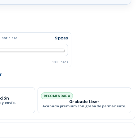
9 pzas
 por pieza.
1080 pzas
r
RECOMENDADA
ación
Grabado láser
 y envío.
Acabado premium con grabado permanente.