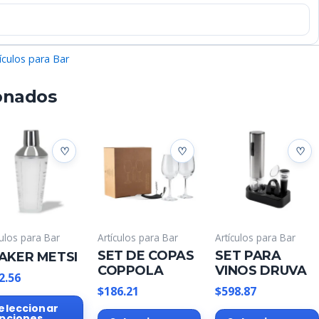
ículos para Bar
onados
culos para Bar
Artículos para Bar
Artículos para Bar
SET DE COPAS
SET PARA
AKER METSI
COPPOLA
VINOS DRUVA
2.56
$
186.21
$
598.87
Este
eleccionar
Este
producto
pciones