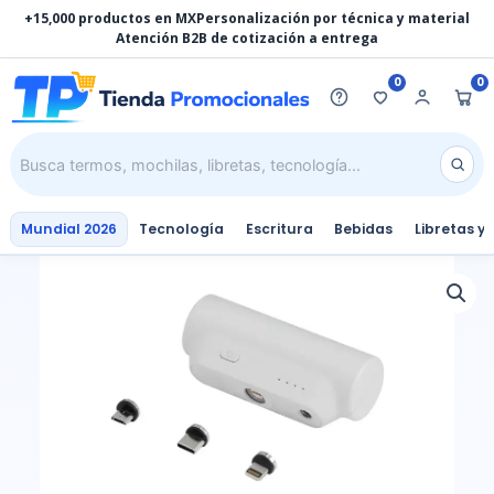
Ir
+15,000 productos en MX
Personalización por técnica y material
al
Atención B2B de cotización a entrega
contenido
0
0
Mundial 2026
Tecnología
Escritura
Bebidas
Libretas y