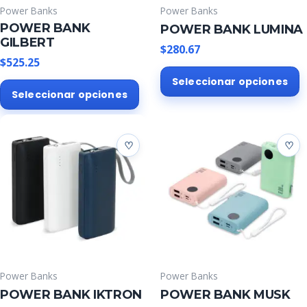
Power Banks
Power Banks
POWER BANK
POWER BANK LUMINA
GILBERT
$
280.67
$
525.25
E
Este
Seleccionar opciones
p
Seleccionar opciones
producto
t
tiene
m
múltiples
v
variantes.
L
Las
o
opciones
s
se
p
pueden
e
elegir
e
en
l
la
p
Power Banks
Power Banks
página
d
POWER BANK IKTRON
POWER BANK MUSK
de
p