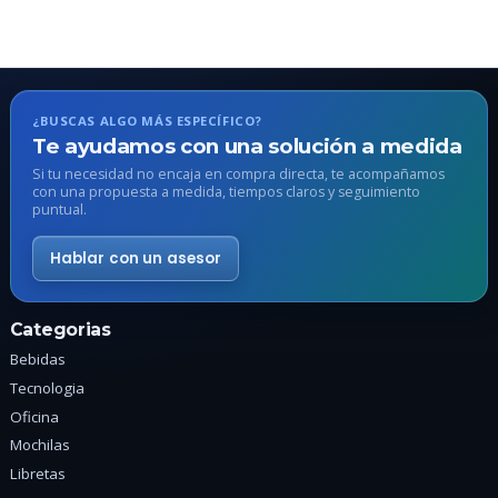
múltiples
m
variantes.
v
Las
L
opciones
o
se
s
¿BUSCAS ALGO MÁS ESPECÍFICO?
pueden
p
Te ayudamos con una solución a medida
elegir
e
Si tu necesidad no encaja en compra directa, te acompañamos
en
e
con una propuesta a medida, tiempos claros y seguimiento
puntual.
la
l
página
p
Hablar con un asesor
de
d
producto
p
Categorias
Bebidas
Tecnologia
Oficina
Mochilas
Libretas