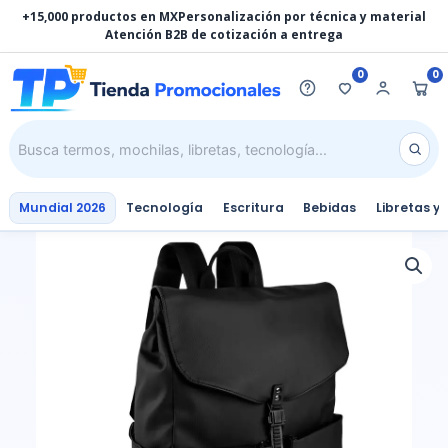
Ir
+15,000 productos en MX
Personalización por técnica y material
al
Atención B2B de cotización a entrega
contenido
0
0
Mundial 2026
Tecnología
Escritura
Bebidas
Libretas y