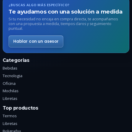
se
s
¿BUSCAS ALGO MÁS ESPECÍFICO?
pueden
p
Te ayudamos con una solución a medida
elegir
e
Si tu necesidad no encaja en compra directa, te acompañamos
en
e
con una propuesta a medida, tiempos claros y seguimiento
puntual.
la
l
página
p
Hablar con un asesor
de
d
producto
p
Categorias
Bebidas
Tecnologia
Oficina
Mochilas
Libretas
Top productos
Termos
Libretas
Boligrafos