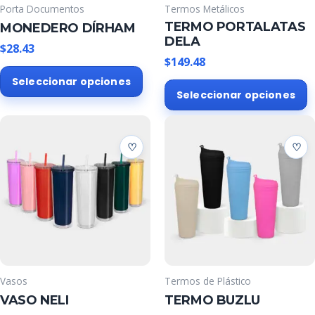
Porta Documentos
Termos Metálicos
TERMO PORTALATAS
MONEDERO DÍRHAM
DELA
$
28.43
$
149.48
Este
Seleccionar opciones
E
producto
Seleccionar opciones
p
tiene
t
múltiples
m
variantes.
v
Las
L
opciones
o
se
s
pueden
p
elegir
e
en
e
la
l
página
Vasos
Termos de Plástico
p
de
VASO NELI
TERMO BUZLU
d
producto