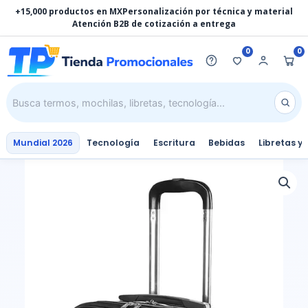
Ir
+15,000 productos en MX
Personalización por técnica y material
al
Atención B2B de cotización a entrega
contenido
0
0
Mundial 2026
Tecnología
Escritura
Bebidas
Libretas y