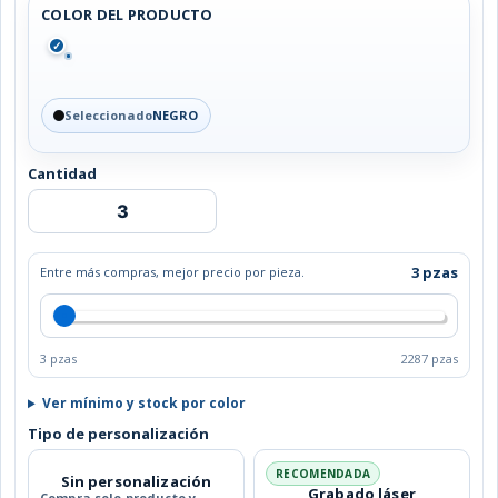
COLOR DEL PRODUCTO
✓
Seleccionado
NEGRO
Cantidad
MALETA
DEVONPORT
cantidad
3 pzas
Entre más compras, mejor precio por pieza.
3 pzas
2287 pzas
Ver mínimo y stock por color
Tipo de personalización
RECOMENDADA
Sin personalización
Grabado láser
Compra solo producto y