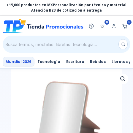
Ir
+15,000 productos en MX
Personalización por técnica y material
al
Atención B2B de cotización a entrega
contenido
0
0
Mundial 2026
Tecnología
Escritura
Bebidas
Libretas y