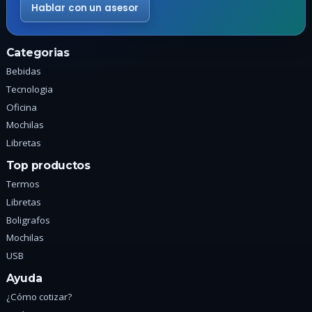
página
d
Hablar con un asesor
de
p
producto
Categorias
Bebidas
Tecnologia
Oficina
Mochilas
Libretas
Top productos
Termos
Libretas
Boligrafos
Mochilas
USB
Ayuda
¿Cómo cotizar?