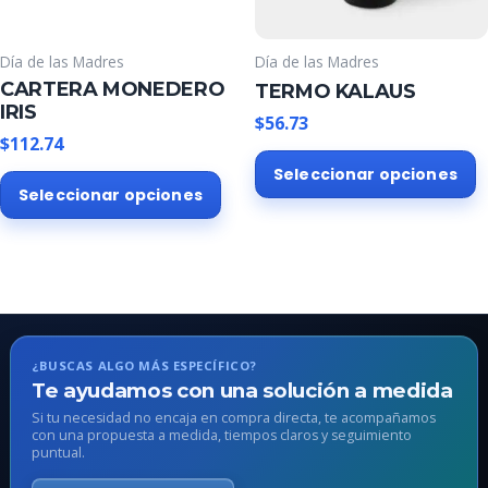
en
e
la
l
Día de las Madres
Día de las Madres
página
p
CARTERA MONEDERO
TERMO KALAUS
de
d
IRIS
producto
p
$
56.73
$
112.74
E
Este
Seleccionar opciones
p
Seleccionar opciones
producto
t
tiene
m
múltiples
v
variantes.
L
Las
o
opciones
s
se
p
¿BUSCAS ALGO MÁS ESPECÍFICO?
pueden
e
Te ayudamos con una solución a medida
elegir
e
Si tu necesidad no encaja en compra directa, te acompañamos
en
con una propuesta a medida, tiempos claros y seguimiento
l
puntual.
la
p