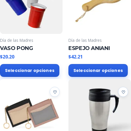
Día de las Madres
Día de las Madres
VASO PONG
ESPEJO ANIANI
$
20.20
$
42.21
Este
E
Seleccionar opciones
Seleccionar opciones
producto
p
tiene
t
múltiples
m
variantes.
v
Las
L
opciones
o
se
s
pueden
p
elegir
e