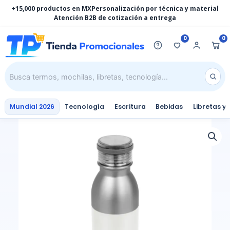
Ir
+15,000 productos en MX
Personalización por técnica y material
al
Atención B2B de cotización a entrega
contenido
0
0
Mundial 2026
Tecnología
Escritura
Bebidas
Libretas y