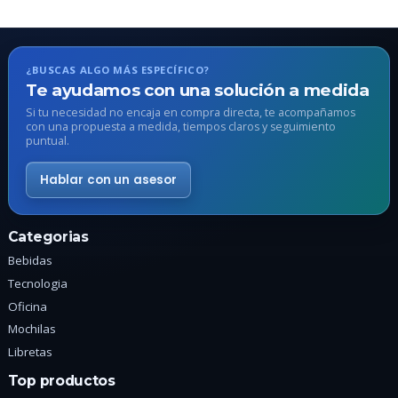
variantes.
v
Las
L
opciones
o
se
s
¿BUSCAS ALGO MÁS ESPECÍFICO?
pueden
p
Te ayudamos con una solución a medida
elegir
e
Si tu necesidad no encaja en compra directa, te acompañamos
en
e
con una propuesta a medida, tiempos claros y seguimiento
puntual.
la
l
página
p
Hablar con un asesor
de
d
producto
p
Categorias
Bebidas
Tecnologia
Oficina
Mochilas
Libretas
Top productos