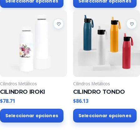
Seleccionar opciones
Seleccionar opciones
producto
p
tiene
t
múltiples
m
variantes.
v
Las
L
opciones
o
se
s
pueden
p
elegir
e
en
e
la
l
Cilindros Metálicos
Cilindros Metálicos
página
p
CILINDRO IROKI
CILINDRO TONDO
de
d
producto
p
$
78.71
$
86.13
Este
E
Seleccionar opciones
Seleccionar opciones
producto
p
tiene
t
múltiples
m