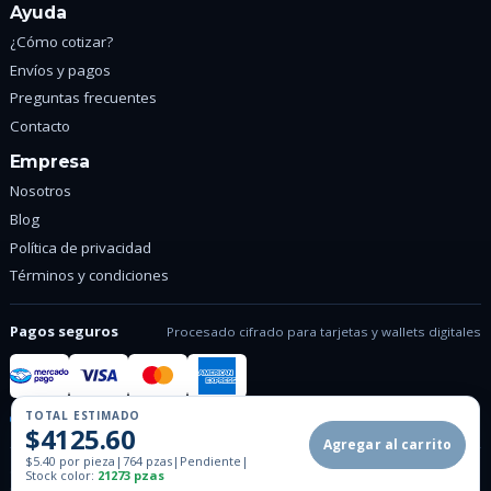
Ayuda
¿Cómo cotizar?
Envíos y pagos
Preguntas frecuentes
Contacto
Empresa
Nosotros
Blog
Política de privacidad
Términos y condiciones
Pagos seguros
Procesado cifrado para tarjetas y wallets digitales
TOTAL ESTIMADO
Conexion SSL cifrada
Pagos verificados
$4125.60
Agregar al carrito
$5.40 por pieza
|
764 pzas
|
Pendiente
|
© 2026 Tienda Promocionales. Todos los derechos reservados.
Stock color:
21273 pzas