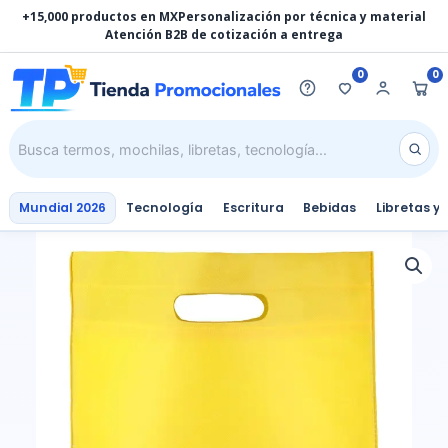
Ir
+15,000 productos en MX
Personalización por técnica y material
al
Atención B2B de cotización a entrega
contenido
0
0
Mundial 2026
Tecnología
Escritura
Bebidas
Libretas y