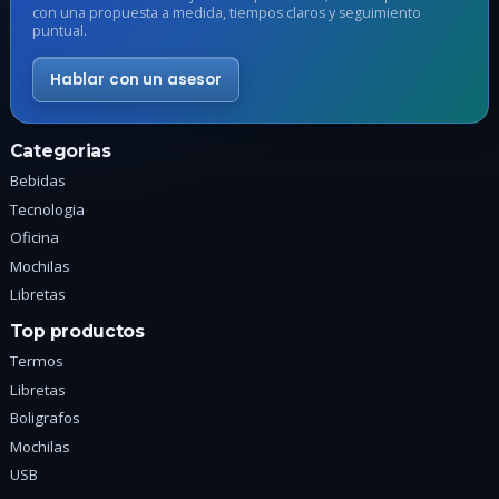
en
e
con una propuesta a medida, tiempos claros y seguimiento
puntual.
la
l
página
p
Hablar con un asesor
de
d
producto
p
Categorias
Bebidas
Tecnologia
Oficina
Mochilas
Libretas
Top productos
Termos
Libretas
Boligrafos
Mochilas
USB