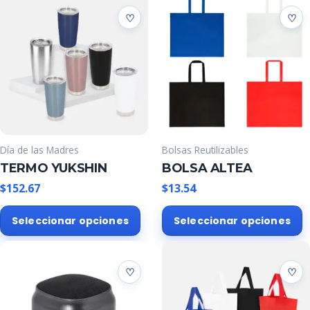
Día de las Madres
Bolsas Reutilizables
TERMO YUKSHIN
BOLSA ALTEA
$
152.67
$
13.54
Este
E
Seleccionar opciones
Seleccionar opciones
producto
p
tiene
t
múltiples
m
variantes.
v
Las
L
opciones
o