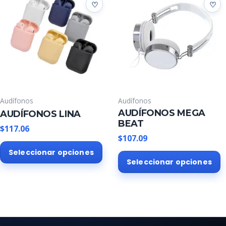
variantes.
v
Las
L
opciones
o
se
s
pueden
p
elegir
e
en
e
la
l
Audífonos
Audífonos
página
p
AUDÍFONOS MEGA
AUDÍFONOS LINA
de
d
BEAT
producto
p
$
117.06
$
107.09
Este
Seleccionar opciones
E
producto
Seleccionar opciones
p
tiene
t
múltiples
m
variantes.
v
Las
L
opciones
o