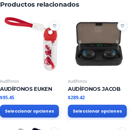
Productos relacionados
Audífonos
Audífonos
AUDÍFONOS EUKEN
AUDÍFONOS JACOB
$
95.45
$
289.42
Este
E
Seleccionar opciones
Seleccionar opciones
producto
p
tiene
t
múltiples
m