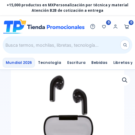
Ir
+15,000 productos en MX
Personalización por técnica y material
al
Atención B2B de cotización a entrega
contenido
0
0
Mundial 2026
Tecnología
Escritura
Bebidas
Libretas y