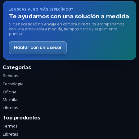
se
s
pueden
¿BUSCAS ALGO MÁS ESPECÍFICO?
p
elegir
Te ayudamos con una solución a medida
e
en
Si tu necesidad no encaja en compra directa, te acompañamos
e
con una propuesta a medida, tiempos claros y seguimiento
la
puntual.
l
página
p
de
Hablar con un asesor
d
producto
p
Categorias
Bebidas
Tecnologia
Oficina
Mochilas
Libretas
Top productos
Termos
Libretas