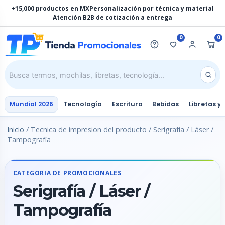
Ir
+15,000 productos en MX
Personalización por técnica y material
al
Atención B2B de cotización a entrega
contenido
0
0
Mundial 2026
Tecnología
Escritura
Bebidas
Libretas y
Inicio
/ Tecnica de impresion del producto / Serigrafía / Láser /
Tampografía
CATEGORIA DE PROMOCIONALES
Serigrafía / Láser /
Tampografía