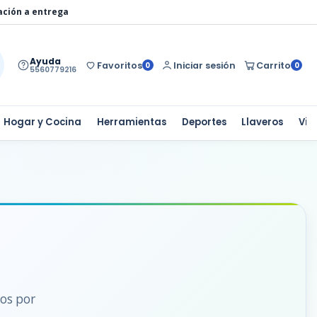
ación a entrega
Ayuda
Favoritos
Iniciar sesión
Carrito
0
0
5560779216
Hogar y Cocina
Herramientas
Deportes
Llaveros
Via
dos por