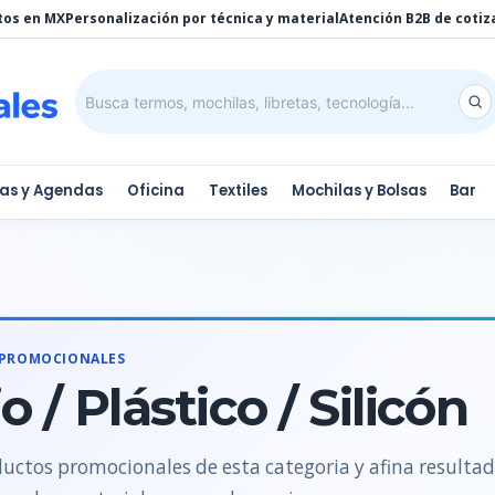
tos en MX
Personalización por técnica y material
Atención B2B de cotiz
tas y Agendas
Oficina
Textiles
Mochilas y Bolsas
Bar
 PROMOCIONALES
o / Plástico / Silicón
uctos promocionales de esta categoria y afina resulta