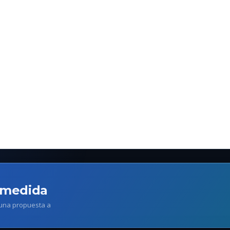
 medida
 una propuesta a