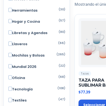
Mostrando el úni
(30)
Herramientas
(57)
Hogar y Cocina
(80)
Libretas y Agendas
(66)
Llaveros
(265)
Mochilas y Bolsas
(22)
Mundial 2026
Tazas
(68)
Oficina
TAZA PARA
SUBLIMAR 
(108)
Tecnología
$
77.39
(47)
Textiles
Seleccionar