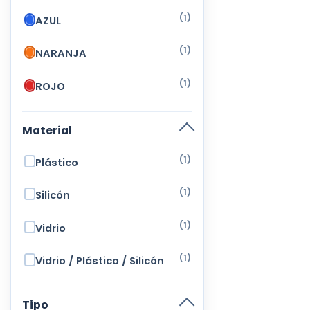
(1)
AZUL
(1)
NARANJA
(1)
ROJO
Material
(1)
Plástico
(1)
Silicón
(1)
Vidrio
(1)
Vidrio / Plástico / Silicón
Tipo