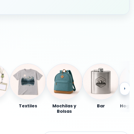
›
Textiles
Mochilas y
Bar
Hogar
Bolsas