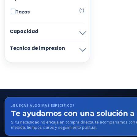
(1)
Tazas
Capacidad
Tecnica de impresion
¿BUSCAS ALGO MÁS ESPECÍFICO?
Te ayudamos con una solución a
Si tu necesidad no encaja en compra directa, te acompañamos con
medida, tiempos claros y seguimiento puntual.