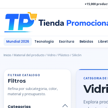
Ir
+15,000 produc
al
contenido
Mundial 2026
Tecnología
Escritura
Bebidas
Libre
Inicio
/ Material del producto / Vidrio / Plástico / Silicón
FILTRAR CATALOGO
CATEGORIA DE
Filtros
Vidri
Refina por subcategoria, color,
material y presupuesto.
Explora prod
Categorias