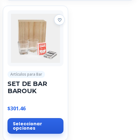
Artículos para Bar
SET DE BAR
BAROUK
$
301.46
Este
Seleccionar
producto
opciones
tiene