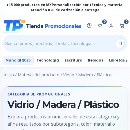
Ir
+15,000 productos en MX
Personalización por técnica y material
al
Atención B2B de cotización a entrega
contenido
0
0
Mundial 2026
Tecnología
Escritura
Bebidas
Libretas y
Inicio
/ Material del producto / Vidrio / Madera / Plástico
CATEGORIA DE PROMOCIONALES
Vidrio / Madera / Plástico
Explora productos promocionales de esta categoria y
afina resultados por subcategoria, color, material o