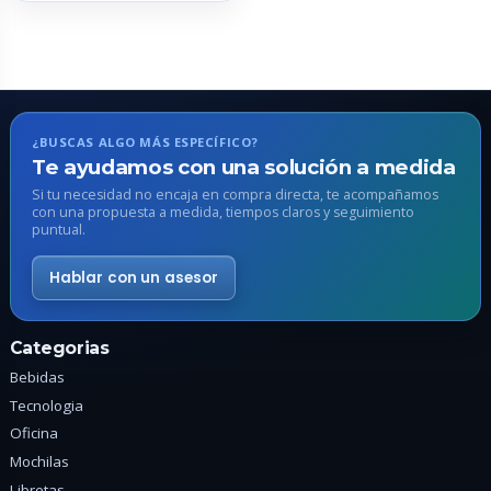
múltiples
variantes.
Las
opciones
se
pueden
¿BUSCAS ALGO MÁS ESPECÍFICO?
elegir
Te ayudamos con una solución a medida
en
Si tu necesidad no encaja en compra directa, te acompañamos
con una propuesta a medida, tiempos claros y seguimiento
la
puntual.
página
de
Hablar con un asesor
producto
Categorias
Bebidas
Tecnologia
Oficina
Mochilas
Libretas