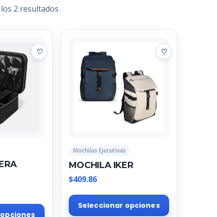
los 2 resultados
Mochilas Ejecutivas
ERA
MOCHILA IKER
$
409.86
Este
Este
Seleccionar opciones
producto
 opciones