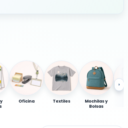
›
 y
Oficina
Textiles
Mochilas y
s
Bolsas