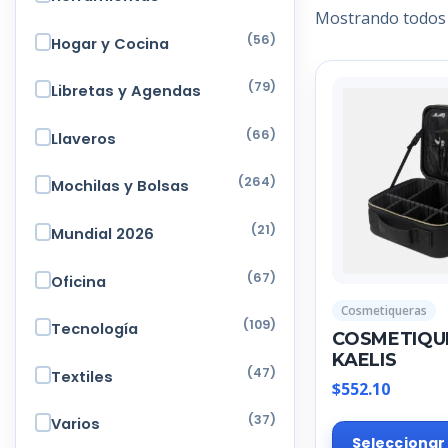
Mostrando todos 
(56)
Hogar y Cocina
(79)
Libretas y Agendas
(66)
Llaveros
(264)
Mochilas y Bolsas
(21)
Mundial 2026
(67)
Oficina
Cosmetiqueras
(109)
Tecnología
COSMETIQU
KAELIS
(47)
Textiles
$
552.10
(37)
Varios
Seleccionar