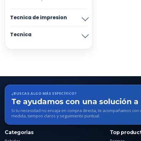
Tecnica de impresion
Tecnica
¿BUSCAS ALGO MÁS ESPECÍFICO?
Te ayudamos con una solución a
Si tu necesidad no encaja en compra directa, te acompañamos con
medida, tiempos claros y seguimiento puntual.
Categorias
Top produc
Bebidas
Termos