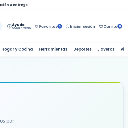
ación a entrega
Ayuda
Favoritos
Iniciar sesión
Carrito
0
0
5560779216
Hogar y Cocina
Herramientas
Deportes
Llaveros
Via
dos por