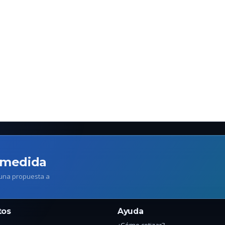
 medida
 una propuesta a
tos
Ayuda
¿Cómo cotizar?