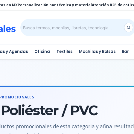
tos en MX
Personalización por técnica y material
Atención B2B de cotiz
tas y Agendas
Oficina
Textiles
Mochilas y Bolsas
Bar
 PROMOCIONALES
 Poliéster / PVC
uctos promocionales de esta categoria y afina resulta