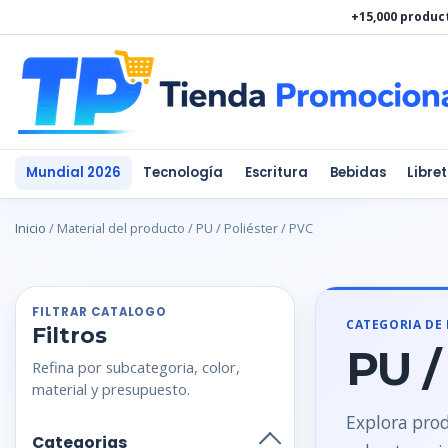
Ir
+15,000 produc
al
contenido
Mundial 2026
Tecnología
Escritura
Bebidas
Libre
Inicio
/ Material del producto / PU / Poliéster / PVC
FILTRAR CATALOGO
CATEGORIA DE
Filtros
PU /
Refina por subcategoria, color,
material y presupuesto.
Explora prod
Categorias