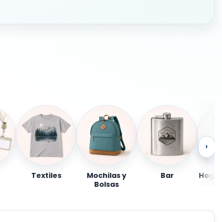
›
Textiles
Mochilas y
Bar
Hogar
Bolsas