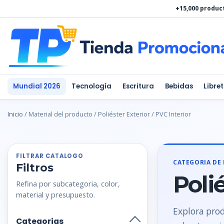
Ir
+15,000 produc
al
contenido
Mundial 2026
Tecnología
Escritura
Bebidas
Libre
Inicio
/ Material del producto / Poliéster Exterior / PVC Interior
FILTRAR CATALOGO
CATEGORIA DE
Filtros
Poli
Refina por subcategoria, color,
material y presupuesto.
Explora prod
Categorias