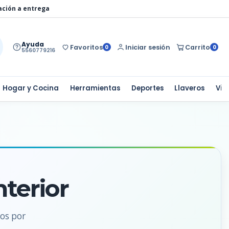
ación a entrega
Ayuda
Favoritos
Iniciar sesión
Carrito
0
0
5560779216
Hogar y Cocina
Herramientas
Deportes
Llaveros
Via
nterior
dos por