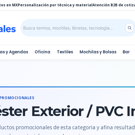
tos en MX
Personalización por técnica y material
Atención B2B de cotiz
tas y Agendas
Oficina
Textiles
Mochilas y Bolsas
Bar
 PROMOCIONALES
éster Exterior / PVC I
uctos promocionales de esta categoria y afina resulta