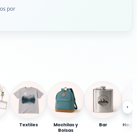
dos por
›
Textiles
Mochilas y
Bar
Hogar
Bolsas