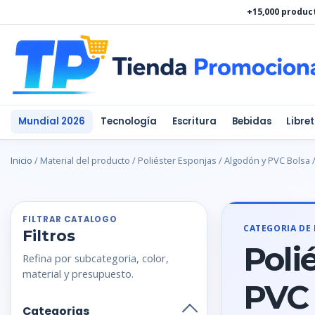
Ir
+15,000 produc
al
contenido
Mundial 2026
Tecnología
Escritura
Bebidas
Libre
Inicio
/ Material del producto / Poliéster Esponjas / Algodón y PVC Bolsa
FILTRAR CATALOGO
CATEGORIA DE
Filtros
Poli
Refina por subcategoria, color,
material y presupuesto.
PVC 
Categorias