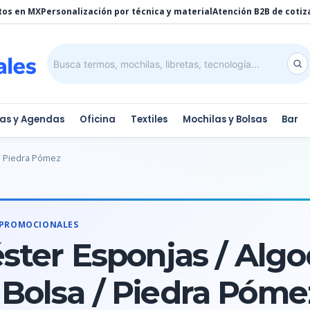
tos en MX
Personalización por técnica y material
Atención B2B de cotiz
tas y Agendas
Oficina
Textiles
Mochilas y Bolsas
Bar
 / Piedra Pómez
 PROMOCIONALES
éster Esponjas / Alg
Bolsa / Piedra Póme