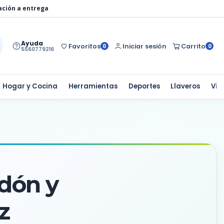
ación a entrega
Ayuda
Favoritos
Iniciar sesión
Carrito
0
0
5560779216
Hogar y Cocina
Herramientas
Deportes
Llaveros
Via
odón y
z