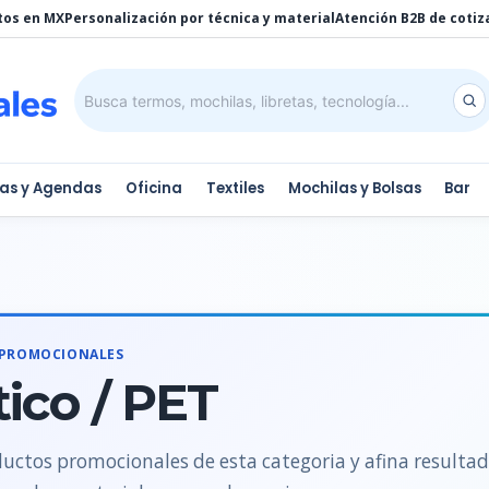
tos en MX
Personalización por técnica y material
Atención B2B de cotiz
tas y Agendas
Oficina
Textiles
Mochilas y Bolsas
Bar
 PROMOCIONALES
tico / PET
uctos promocionales de esta categoria y afina resulta