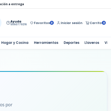
ación a entrega
Ayuda
Favoritos
Iniciar sesión
Carrito
0
0
5560779216
Hogar y Cocina
Herramientas
Deportes
Llaveros
Via
dos por