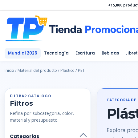
Ir
+15,000 produc
al
contenido
Mundial 2026
Tecnología
Escritura
Bebidas
Libre
Inicio
/ Material del producto / Plástico / PET
FILTRAR CATALOGO
CATEGORIA DE
Filtros
Plás
Refina por subcategoria, color,
material y presupuesto.
Explora prod
Categorias