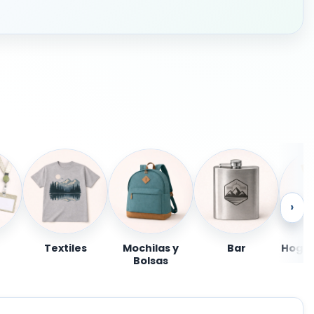
›
Textiles
Mochilas y
Bar
Hogar
Bolsas