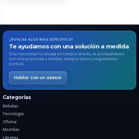
múltiples
variantes.
Las
opciones
se
pueden
¿BUSCAS ALGO MÁS ESPECÍFICO?
elegir
Te ayudamos con una solución a medida
en
Si tu necesidad no encaja en compra directa, te acompañamos
con una propuesta a medida, tiempos claros y seguimiento
la
puntual.
página
de
Hablar con un asesor
producto
Categorias
Bebidas
Tecnologia
Oficina
Mochilas
Libretas