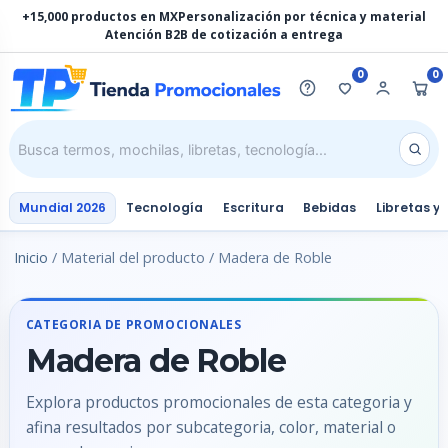
Ir
+15,000 productos en MX
Personalización por técnica y material
al
Atención B2B de cotización a entrega
contenido
0
0
Mundial 2026
Tecnología
Escritura
Bebidas
Libretas y
Inicio
/ Material del producto / Madera de Roble
CATEGORIA DE PROMOCIONALES
Madera de Roble
Explora productos promocionales de esta categoria y
afina resultados por subcategoria, color, material o