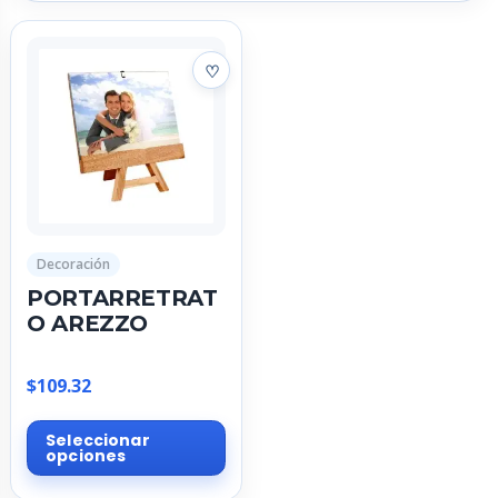
Decoración
PORTARRETRAT
O AREZZO
$
109.32
Este
Seleccionar
producto
opciones
tiene