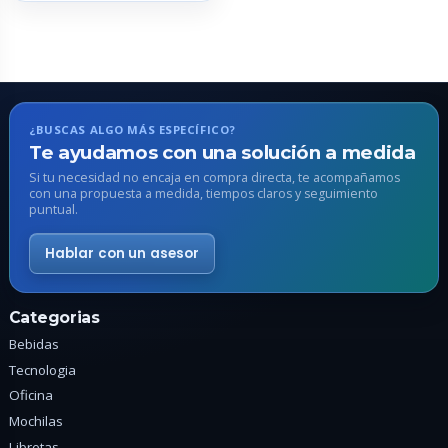
múltiples
variantes.
Las
opciones
se
pueden
¿BUSCAS ALGO MÁS ESPECÍFICO?
elegir
Te ayudamos con una solución a medida
en
Si tu necesidad no encaja en compra directa, te acompañamos
con una propuesta a medida, tiempos claros y seguimiento
la
puntual.
página
de
Hablar con un asesor
producto
Categorias
Bebidas
Tecnologia
Oficina
Mochilas
Libretas