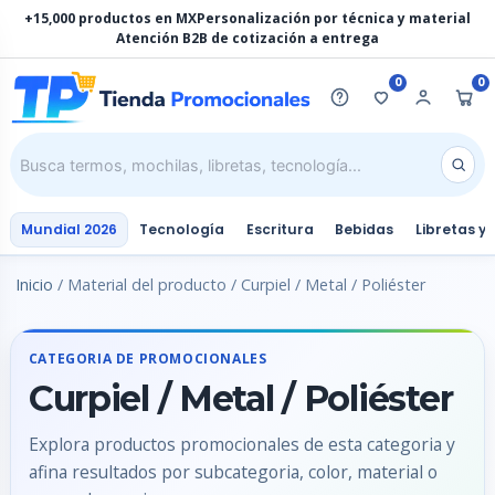
Ir
+15,000 productos en MX
Personalización por técnica y material
al
Atención B2B de cotización a entrega
contenido
0
0
Mundial 2026
Tecnología
Escritura
Bebidas
Libretas y
Inicio
/ Material del producto / Curpiel / Metal / Poliéster
CATEGORIA DE PROMOCIONALES
Curpiel / Metal / Poliéster
Explora productos promocionales de esta categoria y
afina resultados por subcategoria, color, material o