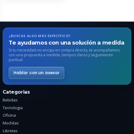
variantes.
Las
opciones
se
pueden
¿BUSCAS ALGO MÁS ESPECÍFICO?
elegir
Te ayudamos con una solución a medida
en
Si tu necesidad no encaja en compra directa, te acompañamos
con una propuesta a medida, tiempos claros y seguimiento
la
puntual.
página
de
Hablar con un asesor
producto
Categorias
Bebidas
Tecnologia
Oficina
Mochilas
Libretas