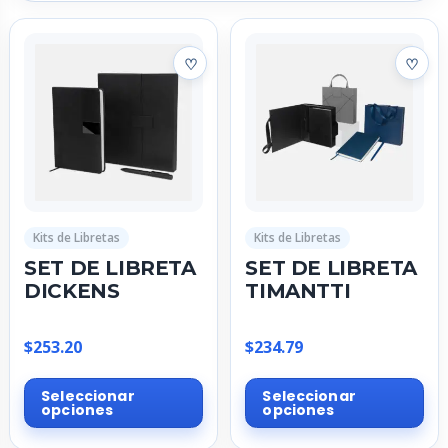
Kits de Libretas
Kits de Libretas
SET DE LIBRETA
SET DE LIBRETA
DICKENS
TIMANTTI
$
253.20
$
234.79
Este
Est
Seleccionar
Seleccionar
producto
pr
opciones
opciones
tiene
tie