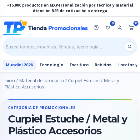
Ir
+15,000 productos en MX
Personalización por técnica y material
al
Atención B2B de cotización a entrega
contenido
0
0
Mundial 2026
Tecnología
Escritura
Bebidas
Libretas y
Inicio
/ Material del producto / Curpiel Estuche / Metal y
Plástico Accesorios
CATEGORIA DE PROMOCIONALES
Curpiel Estuche / Metal y
Plástico Accesorios