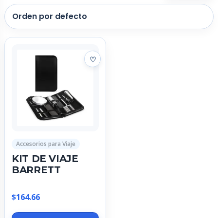
Accesorios para Viaje
KIT DE VIAJE
BARRETT
$
164.66
Este