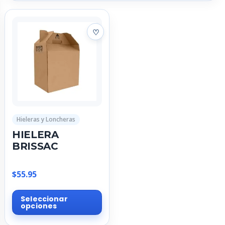
Hieleras y Loncheras
HIELERA
BRISSAC
$
55.95
Este
Seleccionar
producto
opciones
tiene