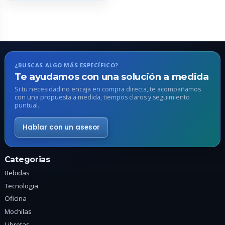
múltiples
variantes.
Las
opciones
se
pueden
¿BUSCAS ALGO MÁS ESPECÍFICO?
elegir
Te ayudamos con una solución a medida
en
Si tu necesidad no encaja en compra directa, te acompañamos
con una propuesta a medida, tiempos claros y seguimiento
la
puntual.
página
de
Hablar con un asesor
producto
Categorias
Bebidas
Tecnologia
Oficina
Mochilas
Libretas