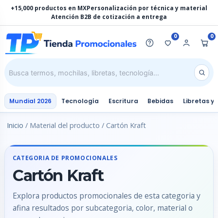
Ir
+15,000 productos en MX
Personalización por técnica y material
al
Atención B2B de cotización a entrega
contenido
0
0
Mundial 2026
Tecnología
Escritura
Bebidas
Libretas y
Inicio
/ Material del producto / Cartón Kraft
CATEGORIA DE PROMOCIONALES
Cartón Kraft
Explora productos promocionales de esta categoria y
afina resultados por subcategoria, color, material o