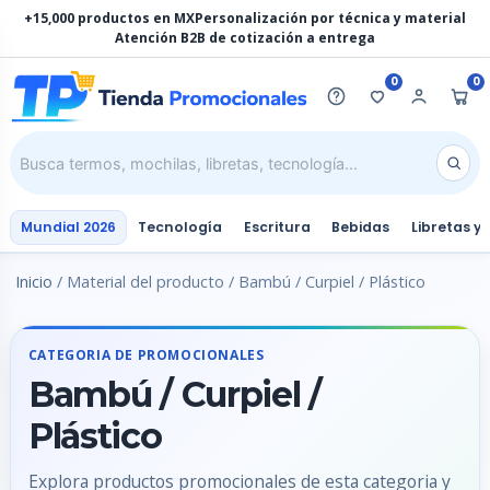
Ir
+15,000 productos en MX
Personalización por técnica y material
al
Atención B2B de cotización a entrega
contenido
0
0
Mundial 2026
Tecnología
Escritura
Bebidas
Libretas y
Inicio
/ Material del producto / Bambú / Curpiel / Plástico
CATEGORIA DE PROMOCIONALES
Bambú / Curpiel /
Plástico
Explora productos promocionales de esta categoria y