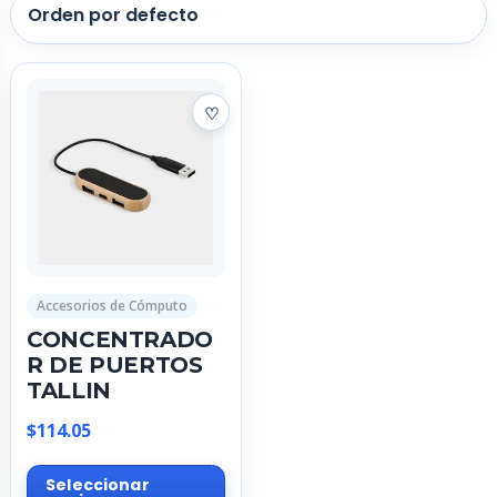
Accesorios de Cómputo
CONCENTRADO
R DE PUERTOS
TALLIN
$
114.05
Este
Seleccionar
producto