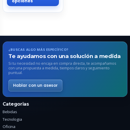
opciones
tiene
múltiples
variantes.
Las
opciones
se
pueden
¿BUSCAS ALGO MÁS ESPECÍFICO?
elegir
Te ayudamos con una solución a medida
en
Si tu necesidad no encaja en compra directa, te acompañamos
con una propuesta a medida, tiempos claros y seguimiento
la
puntual.
página
de
Hablar con un asesor
producto
Categorias
Bebidas
Tecnologia
Oficina