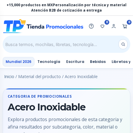
Ir
+15,000 productos en MX
Personalización por técnica y material
al
Atención B2B de cotización a entrega
contenido
0
0
Mundial 2026
Tecnología
Escritura
Bebidas
Libretas y
Inicio
/ Material del producto / Acero Inoxidable
CATEGORIA DE PROMOCIONALES
Acero Inoxidable
Explora productos promocionales de esta categoria y
afina resultados por subcategoria, color, material o