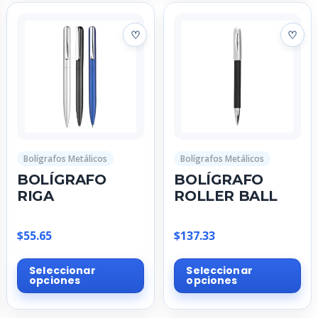
variantes.
var
Las
La
opciones
op
se
se
pueden
pu
elegir
ele
en
en
la
la
página
pá
Bolígrafos Metálicos
Bolígrafos Metálicos
de
de
BOLÍGRAFO
BOLÍGRAFO
producto
pr
RIGA
ROLLER BALL
$
55.65
$
137.33
Este
Est
Seleccionar
Seleccionar
producto
pr
opciones
opciones
tiene
tie
múltiples
múl