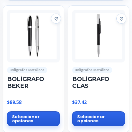
Bolígrafos Metálicos
Bolígrafos Metálicos
BOLÍGRAFO
BOLÍGRAFO
BEKER
CLAS
$
89.58
$
37.42
Este
Est
Seleccionar
Seleccionar
producto
pr
opciones
opciones
tiene
tie