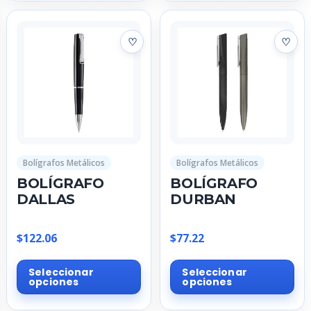
múltiples
múl
variantes.
var
Las
La
opciones
op
se
se
pueden
pu
elegir
ele
en
en
la
la
página
pá
Bolígrafos Metálicos
Bolígrafos Metálicos
de
de
BOLÍGRAFO
BOLÍGRAFO
producto
pr
DALLAS
DURBAN
$
122.06
$
77.22
Este
Est
Seleccionar
Seleccionar
producto
pr
opciones
opciones
tiene
tie