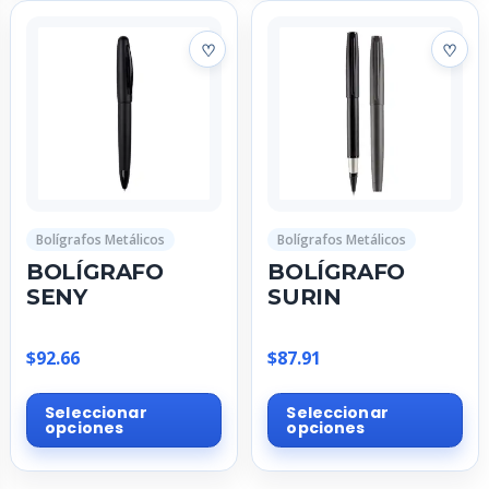
variantes.
var
Las
La
opciones
op
se
se
pueden
pu
elegir
ele
en
en
la
la
página
pá
Bolígrafos Metálicos
Bolígrafos Metálicos
de
de
BOLÍGRAFO
BOLÍGRAFO
producto
pr
SENY
SURIN
$
92.66
$
87.91
Este
Est
Seleccionar
Seleccionar
producto
pr
opciones
opciones
tiene
tie
múltiples
múl