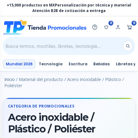
Ir
+15,000 productos en MX
Personalización por técnica y material
al
Atención B2B de cotización a entrega
contenido
0
0
Mundial 2026
Tecnología
Escritura
Bebidas
Libretas y
Inicio
/ Material del producto / Acero inoxidable / Plástico /
Poliéster
CATEGORIA DE PROMOCIONALES
Acero inoxidable /
Plástico / Poliéster