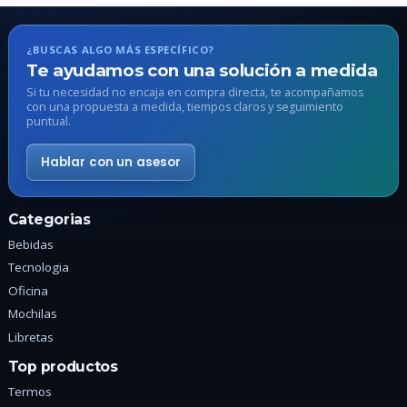
opciones
se
pueden
¿BUSCAS ALGO MÁS ESPECÍFICO?
elegir
Te ayudamos con una solución a medida
en
Si tu necesidad no encaja en compra directa, te acompañamos
con una propuesta a medida, tiempos claros y seguimiento
la
puntual.
página
de
Hablar con un asesor
producto
Categorias
Bebidas
Tecnologia
Oficina
Mochilas
Libretas
Top productos
Termos