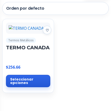
Termos Metálicos
TERMO CANADA
$
256.66
Este
Seleccionar
producto
opciones
tiene
múltiples
variantes.
Las