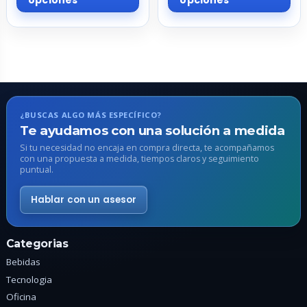
tiene
tie
múltiples
múl
variantes.
var
Las
La
opciones
op
se
se
pueden
pu
¿BUSCAS ALGO MÁS ESPECÍFICO?
elegir
ele
Te ayudamos con una solución a medida
en
en
Si tu necesidad no encaja en compra directa, te acompañamos
con una propuesta a medida, tiempos claros y seguimiento
la
la
puntual.
página
pá
de
de
Hablar con un asesor
producto
pr
Categorias
Bebidas
Tecnologia
Oficina