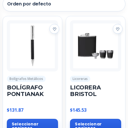
Bolígrafos Metálicos
Licoreras
BOLÍGRAFO
LICORERA
PONTIANAK
BRISTOL
$
131.87
$
145.53
Este
Est
Seleccionar
Seleccionar
producto
pr
opciones
opciones