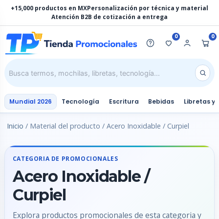
Ir
+15,000 productos en MX
Personalización por técnica y material
al
Atención B2B de cotización a entrega
contenido
0
0
Mundial 2026
Tecnología
Escritura
Bebidas
Libretas y
Inicio
/ Material del producto / Acero Inoxidable / Curpiel
CATEGORIA DE PROMOCIONALES
Acero Inoxidable /
Curpiel
Explora productos promocionales de esta categoria y