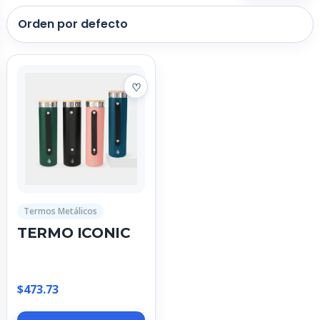
Termos Metálicos
TERMO ICONIC
$
473.73
Este