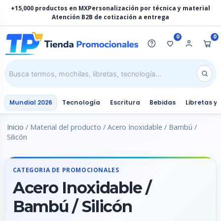
Ir
+15,000 productos en MX
Personalización por técnica y material
al
Atención B2B de cotización a entrega
contenido
0
0
Mundial 2026
Tecnología
Escritura
Bebidas
Libretas y
Inicio
/ Material del producto / Acero Inoxidable / Bambú /
Silicón
CATEGORIA DE PROMOCIONALES
Acero Inoxidable /
Bambú / Silicón