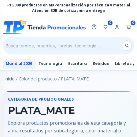
Ir
+15,000 productos en MX
Personalización por técnica y material
al
Atención B2B de cotización a entrega
contenido
0
0
Mundial 2026
Tecnología
Escritura
Bebidas
Libretas y
Inicio
/ Color del producto / PLATA_MATE
CATEGORIA DE PROMOCIONALES
PLATA_MATE
Explora productos promocionales de esta categoria y
afina resultados por subcategoria, color, material o