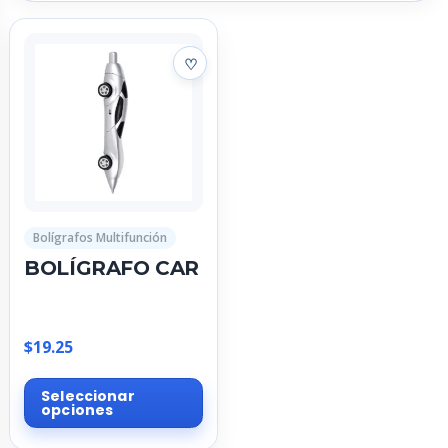
Bolígrafos Multifunción
BOLÍGRAFO CAR
$
19.25
Este
Seleccionar
producto
opciones
tiene