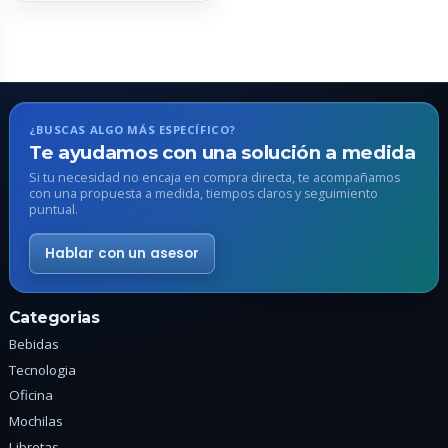
múltiples
variantes.
Las
opciones
se
pueden
¿BUSCAS ALGO MÁS ESPECÍFICO?
elegir
Te ayudamos con una solución a medida
en
Si tu necesidad no encaja en compra directa, te acompañamos
con una propuesta a medida, tiempos claros y seguimiento
la
puntual.
página
de
Hablar con un asesor
producto
Categorias
Bebidas
Tecnologia
Oficina
Mochilas
Libretas