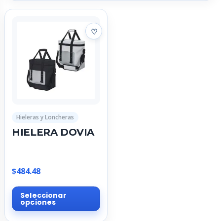
Hieleras y Loncheras
HIELERA DOVIA
$
484.48
Este
Seleccionar
producto
opciones
tiene