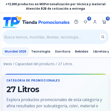
Ir
+15,000 productos en MX
Personalización por técnica y material
al
Atención B2B de cotización a entrega
contenido
0
0
Mundial 2026
Tecnología
Escritura
Bebidas
Libretas y
Inicio
/ Capacidad del producto / 27 Litros
CATEGORIA DE PROMOCIONALES
27 Litros
Explora productos promocionales de esta categoria y
afina resultados por subcategoria, color, material o