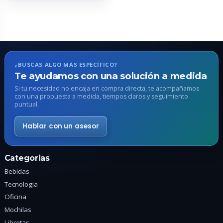
múltiples
variantes.
Las
opciones
se
pueden
¿BUSCAS ALGO MÁS ESPECÍFICO?
elegir
Te ayudamos con una solución a medida
en
Si tu necesidad no encaja en compra directa, te acompañamos
con una propuesta a medida, tiempos claros y seguimiento
la
puntual.
página
de
Hablar con un asesor
producto
Categorias
Bebidas
Tecnologia
Oficina
Mochilas
Libretas