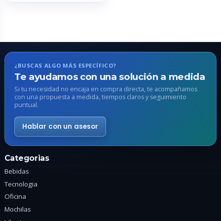
múltiples
variantes.
Las
opciones
se
pueden
¿BUSCAS ALGO MÁS ESPECÍFICO?
elegir
Te ayudamos con una solución a medida
en
Si tu necesidad no encaja en compra directa, te acompañamos
con una propuesta a medida, tiempos claros y seguimiento
la
puntual.
página
de
Hablar con un asesor
producto
Categorias
Bebidas
Tecnologia
Oficina
Mochilas