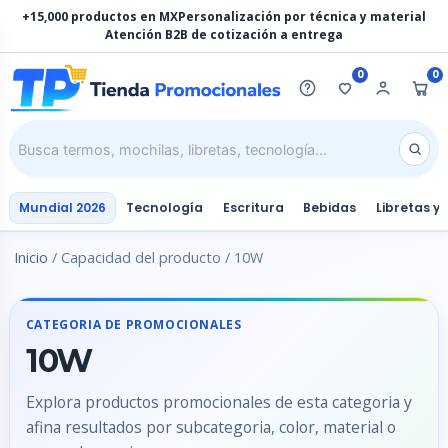
Ir
+15,000 productos en MX
Personalización por técnica y material
al
Atención B2B de cotización a entrega
contenido
0
0
Mundial 2026
Tecnología
Escritura
Bebidas
Libretas y
Inicio
/ Capacidad del producto / 10W
CATEGORIA DE PROMOCIONALES
10W
Explora productos promocionales de esta categoria y
afina resultados por subcategoria, color, material o