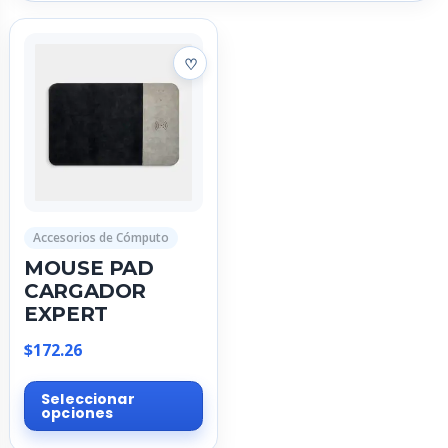
Accesorios de Cómputo
MOUSE PAD
CARGADOR
EXPERT
$
172.26
Este
Seleccionar
producto
opciones
tiene