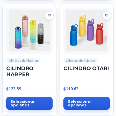
múltiples
múl
variantes.
var
Las
La
opciones
op
se
se
pueden
pu
elegir
ele
en
en
la
la
página
pá
Cilindros de Plástico
Cilindros de Plástico
de
de
CILINDRO
CILINDRO OTARI
producto
pr
HARPER
$
123.59
$
110.63
Este
Est
Seleccionar
Seleccionar
producto
pr
opciones
opciones
tiene
tie