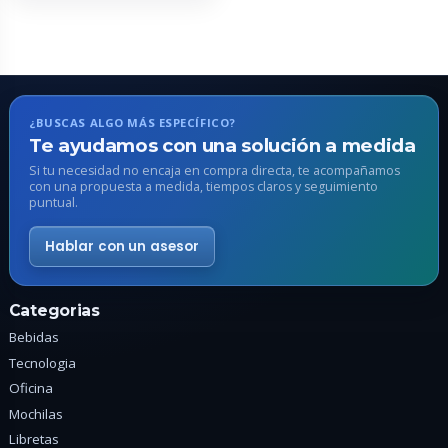
variantes.
Las
opciones
se
pueden
¿BUSCAS ALGO MÁS ESPECÍFICO?
elegir
Te ayudamos con una solución a medida
en
Si tu necesidad no encaja en compra directa, te acompañamos
con una propuesta a medida, tiempos claros y seguimiento
la
puntual.
página
de
Hablar con un asesor
producto
Categorias
Bebidas
Tecnologia
Oficina
Mochilas
Libretas