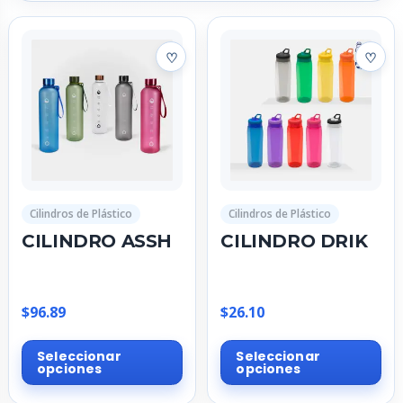
Cilindros de Plástico
Cilindros de Plástico
CILINDRO ASSH
CILINDRO DRIK
$
96.89
$
26.10
Este
Est
Seleccionar
Seleccionar
producto
pr
opciones
opciones
tiene
tie