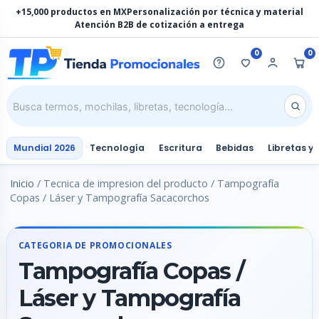
Ir
+15,000 productos en MX
Personalización por técnica y material
al
Atención B2B de cotización a entrega
contenido
0
0
Mundial 2026
Tecnología
Escritura
Bebidas
Libretas y
Inicio
/ Tecnica de impresion del producto / Tampografía
Copas / Láser y Tampografía Sacacorchos
CATEGORIA DE PROMOCIONALES
Tampografía Copas /
Láser y Tampografía