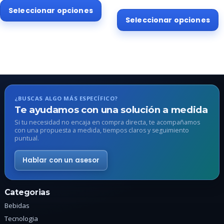
Este
Seleccionar opciones
E
producto
Seleccionar opciones
p
tiene
t
múltiples
m
variantes.
v
Las
L
opciones
o
se
s
pueden
¿BUSCAS ALGO MÁS ESPECÍFICO?
p
elegir
Te ayudamos con una solución a medida
e
en
Si tu necesidad no encaja en compra directa, te acompañamos
e
con una propuesta a medida, tiempos claros y seguimiento
la
puntual.
l
página
p
de
Hablar con un asesor
d
producto
p
Categorias
Bebidas
Tecnologia