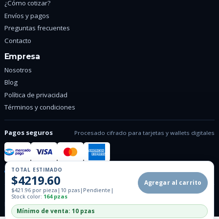
¿Cómo cotizar?
Envíos y pagos
Preguntas frecuentes
Contacto
Empresa
Nosotros
Blog
Política de privacidad
Términos y condiciones
Pagos seguros
Procesado cifrado para tarjetas y wallets digitales
TOTAL ESTIMADO
Conexion SSL cifrada
Pagos verificados
$4219.60
Agregar al carrito
$421.96 por pieza
|
10 pzas
|
Pendiente
|
© 2026 Tienda Promocionales. Todos los derechos reservados.
Stock color:
164 pzas
Privacidad
Terminos
Mínimo de venta: 10 pzas