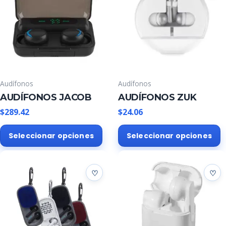
Audífonos
Audífonos
AUDÍFONOS JACOB
AUDÍFONOS ZUK
$
289.42
$
24.06
Este
E
Seleccionar opciones
Seleccionar opciones
producto
p
tiene
t
múltiples
m
variantes.
v
Las
L
opciones
o
se
s
pueden
p