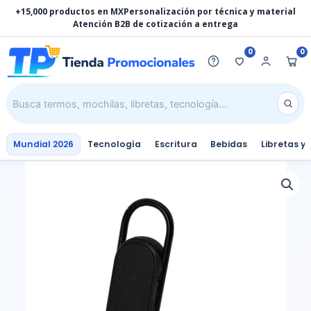
Ir
+15,000 productos en MX
Personalización por técnica y material
al
Atención B2B de cotización a entrega
contenido
0
0
Mundial 2026
Tecnología
Escritura
Bebidas
Libretas y