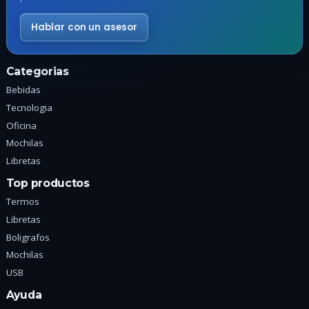
la
p
página
d
Hablar con un asesor
de
p
producto
Categorias
Bebidas
Tecnologia
Oficina
Mochilas
Libretas
Top productos
Termos
Libretas
Boligrafos
Mochilas
USB
Ayuda